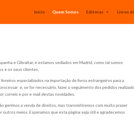
Início
Quem Somos
Editoras
Livros d
panha e Gibraltar, e estamos sediados em Madrid, como tal somos
s e os seus clientes.
 livreiros especializados na importaçâo de livros estrangeiros para a
rocessar e, se for necessário, fazer o seguimento dos pedidos realizad
or correio e por e-mail destas novidades.
ão gerimos a venda de direitos, mas transmitiremos com muito prazer
r outros meios. Esperamos que esta página seja útil e agradecemos