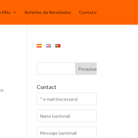
o Mês
Boletins de Novidades
Contato
Contact
os;