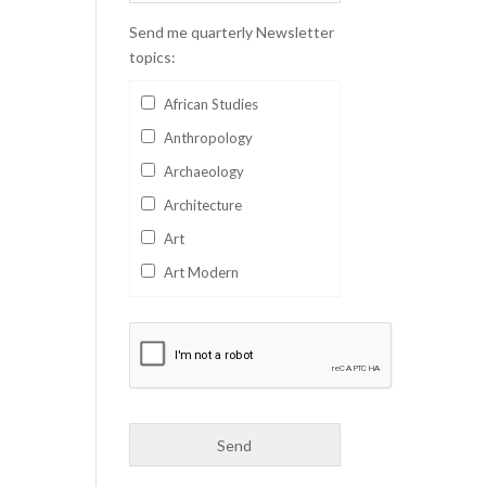
Send me quarterly Newsletter
topics:
African Studies
Anthropology
Archaeology
Architecture
Art
Art Modern
Aviation
Business
Catalan
Children's Books
Classics
Collectables