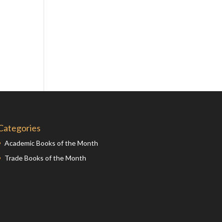
Fiction
Film
Gender Studies
Geography
Geology
Gibraltar
Hispanic Latin A.
Hispanic Spain
History
Categories
History of Dress
Academic Books of the Month
History of Science
Trade Books of the Month
Human Rights
India
Intellectual Property
Interior Design