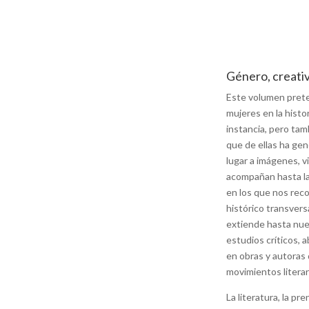
Género, creati
Este volumen prete
mujeres en la histo
instancia, pero ta
que de ellas ha ge
lugar a imágenes, v
acompañan hasta la
en los que nos reco
histórico transvers
extiende hasta nue
estudios críticos,
en obras y autoras 
movimientos literari
La literatura, la pre