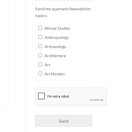
Send me quarterly Newsletter
topics:
African Studies
Anthropology
Archaeology
Architecture
Art
Art Modern
Aviation
Business
Catalan
Children's Books
Classics
Collectables