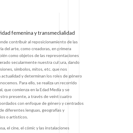
vidad femenina y transmedialidad
nde contribuir al reposicionamiento de las
ria del arte, como creadoras, en primera
mbién como objetos de las representaciones
nerado secularmente nuestra cultura, dando
isiones, símbolos, mitos, etc. que nos
 actualidad y determinan los roles de género
nocemos. Para ello, se realiza un recorrido
al, que comienza en la Edad Media y se
stro presente, a través de veinticuatro
 abordados con enfoque de género y centrados
de diferentes lenguas, geografías y
os o artísticos.
nsa, el cine, el cómic y las instalaciones