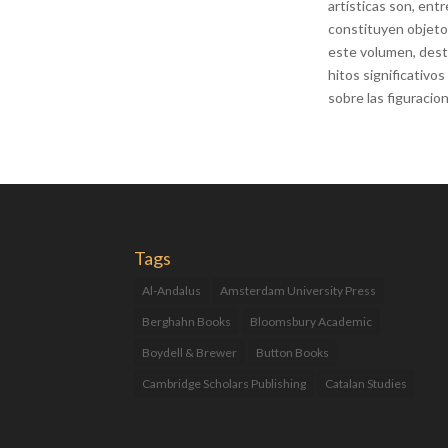
artísticas son, ent
constituyen objeto 
este volumen, dest
hitos significativos
sobre las figuracio
Tags
Al-Andalus
Amsterdam University Press
Berghahn Books
Bloomsbury Academic
Boydell & Brewer
Button Books
Cambridge Scholars Publishing
Catalan Studies
Catalonia
Children's Books
comics
Cultural Studies
Eduard Altarriba
Fantagraphics