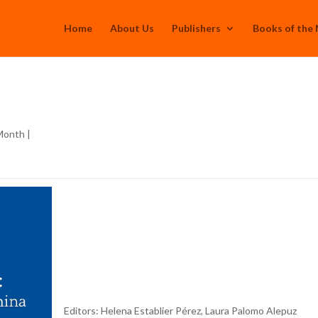
Home
About Us
Publishers
Books of the
 Month
|
Editors:
Helena Establier Pérez, Laura Palomo Alepuz