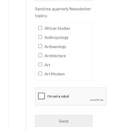
Send me quarterly Newsletter
topics:
African Studies
Anthropology
Archaeology
Architecture
Art
Art Modern
Aviation
Business
Catalan
Children's Books
Classics
Collectables