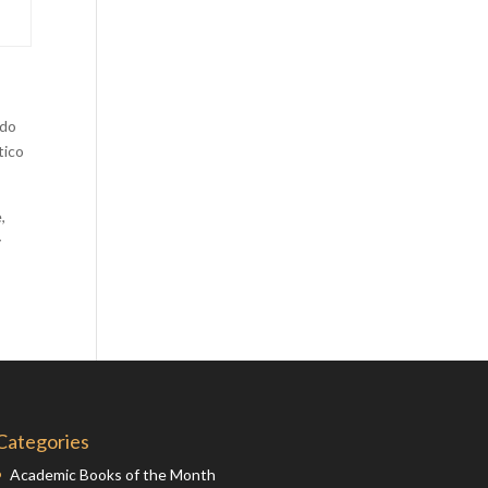
Comics
Computer Studies
Cookery
Criminal Law
ndo
tico
Design
Development
,
Disability
y
Economics
Economic History
Education
English Literature
Egyptology
Environment
Categories
Fashion
Academic Books of the Month