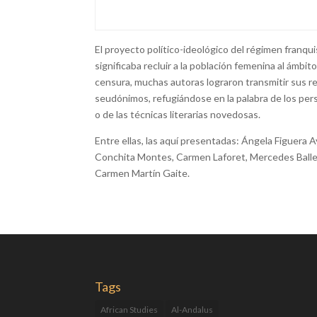
El proyecto político-ideológico del régimen franqu
significaba recluir a la población femenina al ámbito 
censura, muchas autoras lograron transmitir sus rei
seudónimos, refugiándose en la palabra de los per
o de las técnicas literarias novedosas.
Entre ellas, las aquí presentadas: Ángela Figuera
Conchita Montes, Carmen Laforet, Mercedes Balles
Carmen Martín Gaite.
Tags
African Studies
Al-Andalus