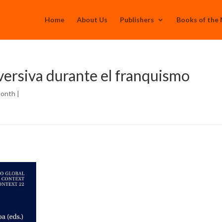
Home
About Us
Publishers
Books of the
versiva durante el franquismo
Month
|