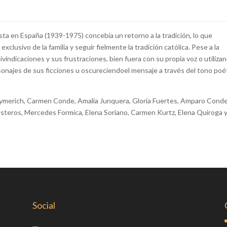
ista en España (1939-1975) concebía un retorno a la tradición, lo que
exclusivo de la familia y seguir fielmente la tradición católica. Pese a la
vindicaciones y sus frustraciones, bien fuera con su propia voz o utiliza
sonajes de sus ficciones u oscureciendoel mensaje a través del tono poé
 Aymerich, Carmen Conde, Amalia Junquera, Gloria Fuertes, Amparo Conde
teros, Mercedes Formica, Elena Soriano, Carmen Kurtz, Elena Quiroga 
Social