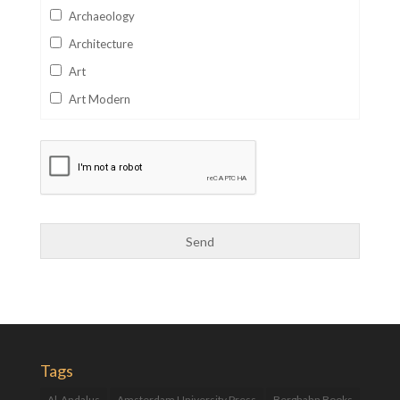
Archaeology
Architecture
Art
Art Modern
Aviation
Business
Catalan
Children's Books
Classics
Collectables
Comics
Computer Studies
Cookery
Tags
Criminal Law
Al-Andalus
Amsterdam University Press
Berghahn Books