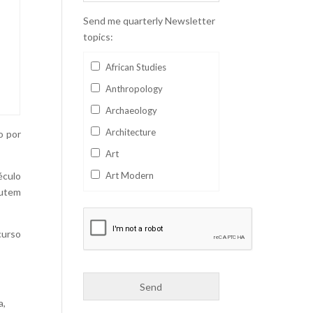
Send me quarterly Newsletter
topics:
African Studies
Anthropology
Archaeology
Architecture
o por
Art
éculo
Art Modern
cutem
Aviation
Business
curso
Catalan
Children's Books
Classics
a,
Collectables