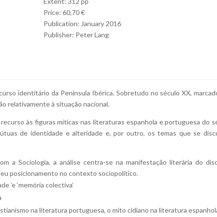
Extent: 312 pp
Price: 60,70 €
Publication: January 2016
Publisher: Peter Lang
scurso identitário da Península Ibérica. Sobretudo no século XX, marcad
ão relativamente à situação nacional.
 recurso às figuras míticas nas literaturas espanhola e portuguesa do s
útuas de identidade e alteridade e, por outro, os temas que se dis
om a Sociologia, a análise centra-se na manifestação literária do dis
seu posicionamento no contexto sociopolítico.
de ’e ‘memória colectiva’
a
astianismo na literatura portuguesa, o mito cidiano na literatura espanhol