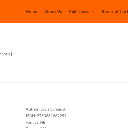
Home
About Us
Publishers
Books of the
 Month
|
Author: Lydia Schmuck
ISBN: 9783631669259
Format: HB